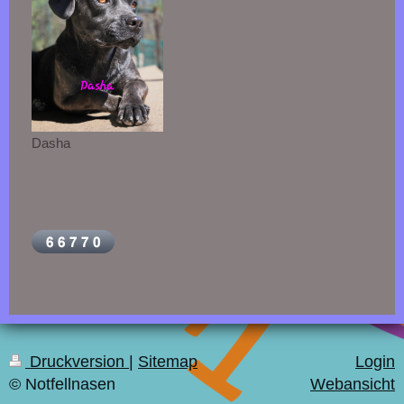
Dasha
Druckversion
|
Sitemap
Login
© Notfellnasen
Webansicht