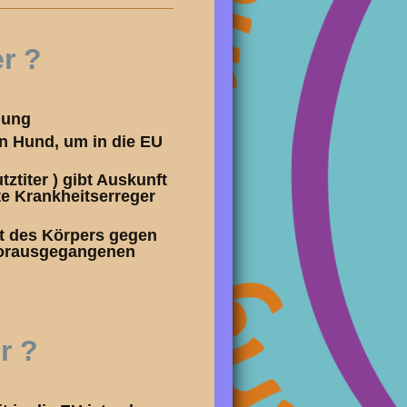
er ?
mung
en Hund, um in die EU
ztiter ) gibt Auskunft
te Krankheitserreger
tät des Körpers gegen
 vorausgegangenen
r ?