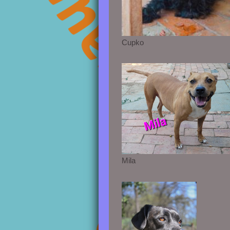
Cupko
Mila