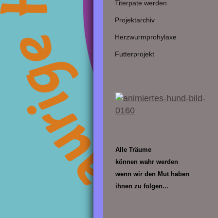
Titerpate werden
Projektarchiv
Herzwurmprohylaxe
Futterprojekt
Alle Träume
können wahr werden
wenn wir den Mut haben
ihnen zu folgen...