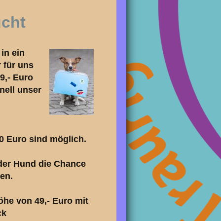
ucht
in ein
 für uns
9,- Euro
hnell unser
0 Euro sind möglich.
eder Hund die Chance
en.
öhe von 49,- Euro mit
ck