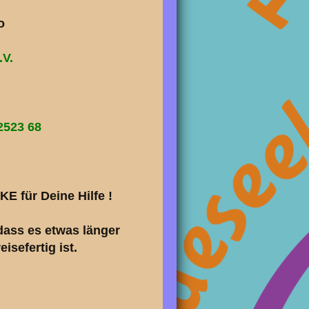
o
.V.
2523 68
E für Deine Hilfe !
ass es etwas länger
isefertig ist.