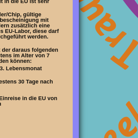
 in die EU ist sehr
er/Chip, gültige
rbescheinigung mit
rn zusätzlich eine
s EU-Labor, diese darf
rchgeführt werden.
t der daraus folgenden
ens im Alter von 7
rden können:
 3. Lebensmonat
estens 30 Tage nach
Einreise in die EU von
n