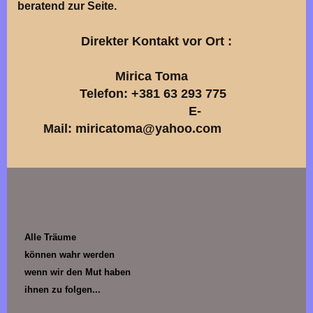
beratend zur Seite.
Direkter Kontakt vor Ort :
Mirica Toma
Telefon: +381 63 293 775
E-
Mail: miricatoma@yahoo.com
Alle Träume
können wahr werden
wenn wir den Mut haben
ihnen zu folgen...