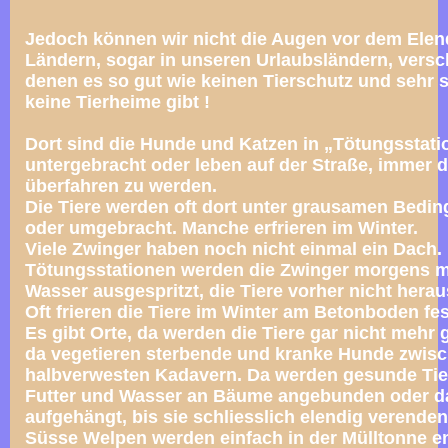
Jedoch können wir nicht die Augen vor dem Elen
Ländern, sogar in unseren Urlaubsländern, versch
denen es so gut wie keinen Tierschutz und sehr 
keine Tierheime gibt !
Dort sind die Hunde und Katzen in „Tötungsstati
untergebracht oder leben auf der Straße, immer d
überfahren zu werden.
Die Tiere werden oft dort unter grausamen Bedi
oder umgebracht. Manche erfrieren im Winter.
Viele Zwinger haben noch nicht einmal ein Dach. 
Tötungsstationen werden die Zwinger morgens mi
Wasser ausgespritzt, die Tiere vorher nicht herau
Oft frieren die Tiere im Winter am Betonboden fes
Es gibt Orte, da werden die Tiere gar nicht mehr g
da vegetieren sterbende und kranke Hunde zwis
halbverwesten Kadavern. Da werden gesunde Tie
Futter und Wasser an Bäume angebunden
oder d
aufgehängt, bis sie schliesslich elendig verenden
Süsse Welpen werden einfach in der Mülltonne e