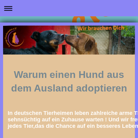
Warum einen Hund aus
dem Ausland adoptieren
In deutschen Tierheimen leben zahlreiche arme Ti
sehnsüchtig auf ein Zuhause warten ! Und wir fre
jedes Tier,das die Chance auf ein besseres Leb