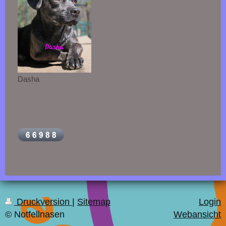
Dasha
Druckversion
|
Sitemap
Login
© Notfellnasen
Webansicht