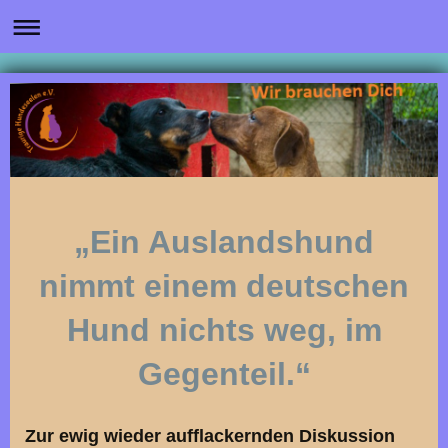
„Ein Auslandshund
nimmt einem deutschen
Hund nichts weg, im
Gegenteil.“
Zur ewig wieder aufflackernden Diskussion